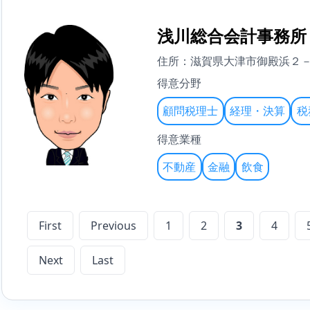
浅川総合会計事務所
住所：滋賀県大津市御殿浜２
得意分野
顧問税理士
経理・決算
税
得意業種
不動産
金融
飲食
First
Previous
1
2
3
4
Next
Last