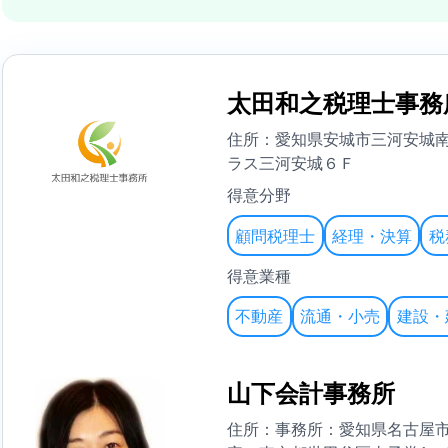
太田和之税理士事務
住所：愛知県安城市三河安城
ラス三河安城６Ｆ
得意分野
顧問税理士
経理・決算
税
得意業種
不動産
流通・小売
建設・
山下会計事務所
住所：事務所：愛知県名古屋市緑