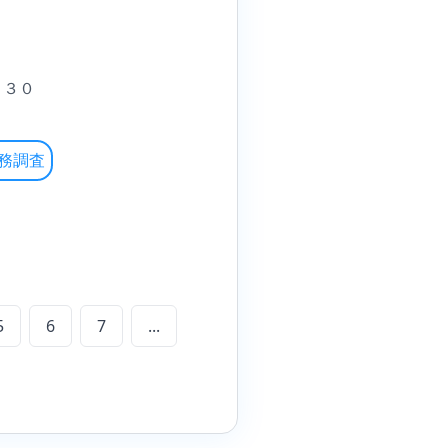
－３０
務調査
5
6
7
...