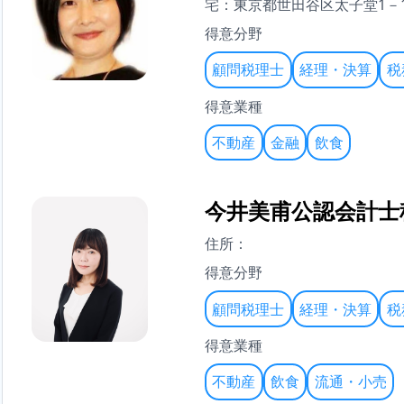
宅：東京都世田谷区太子堂1－11
得意分野
顧問税理士
経理・決算
税
得意業種
不動産
金融
飲食
今井美甫公認会計士
住所：
得意分野
顧問税理士
経理・決算
税
得意業種
不動産
飲食
流通・小売