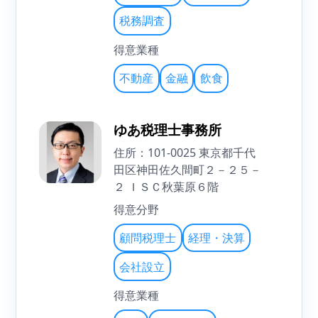
税務調査
得意業種
不動産
金融
飲食
ゆあ税理士事務所
住所：101-0025 東京都千代
田区神田佐久間町２－２５－
２ ＩＳＣ秋葉原６階
得意分野
顧問税理士
経理・決算
会社設立
得意業種