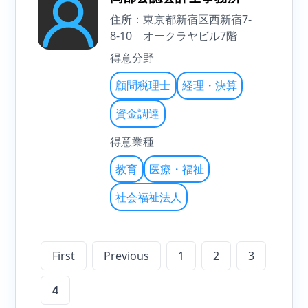
住所：東京都新宿区西新宿7-
8-10 オークラヤビル7階
得意分野
顧問税理士
経理・決算
資金調達
得意業種
教育
医療・福祉
社会福祉法人
First
Previous
1
2
3
4