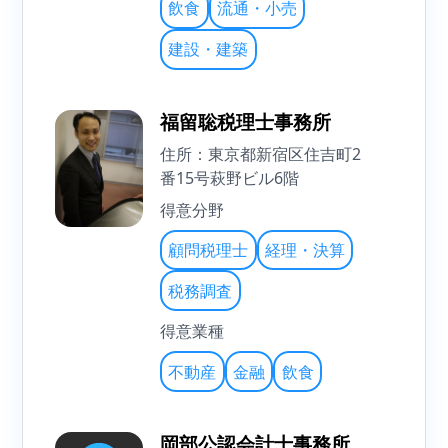
飲食
流通・小売
建設・建築
福留聡税理士事務所
住所：東京都新宿区住吉町2
番15号萩野ビル6階
得意分野
顧問税理士
経理・決算
税務調査
得意業種
不動産
金融
飲食
岡部公認会計士事務所